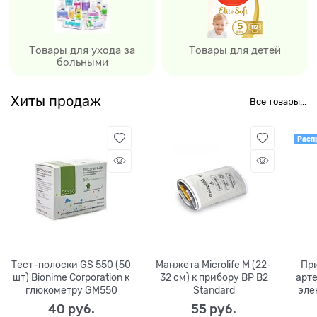
Товары для ухода за
Товары для детей
больными
Хиты продаж
Все товары...
Расп
Тест-полоски GS 550 (50
Манжета Microlife M (22-
Пр
шт) Bionime Corporation к
32 см) к прибору BP B2
арт
глюкометру GM550
Standard
эле
40
 руб.
55
 руб.