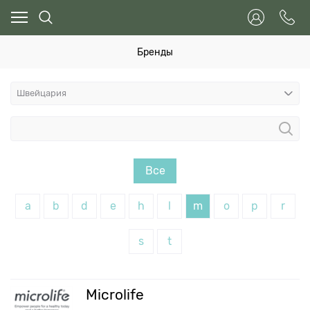
Бренды
Все
a
b
d
e
h
l
m
o
p
r
s
t
Microlife