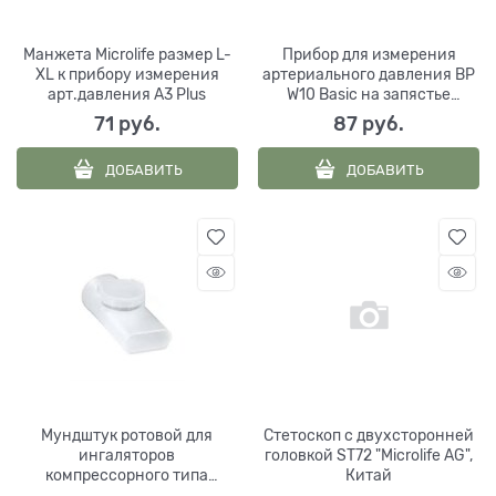
Манжета Microlife размер L-
Прибор для измерения
XL к прибору измерения
артериального давления BP
арт.давления A3 Plus
W10 Basic на запястье
электронный, Microlife AG
71
 руб.
87
 руб.
ДОБАВИТЬ
ДОБАВИТЬ
Мундштук ротовой для
Стетоскоп с двухсторонней
ингаляторов
головкой ST72 "Microlife AG",
компрессорного типа
Китай
Microlife Neb 10b, Neb 50A