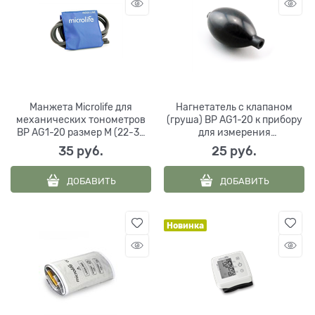
Манжета Microlife для
Нагнетатель с клапаном
механических тонометров
(груша) BP AG1-20 к прибору
BP AG1-20 размер M (22-32
для измерения
см)
артериального давления
35
 руб.
25
 руб.
ДОБАВИТЬ
ДОБАВИТЬ
Новинка