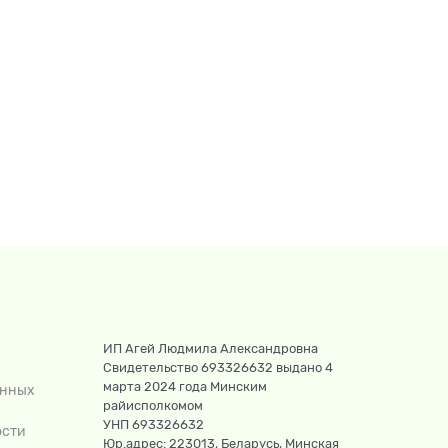
ИП Агей Людмила Александровна
Свидетельство 693326632 выдано 4
марта 2024 года Минским
анных
райисполкомом
УНП 693326632
ости
Юр.адрес: 223013, Беларусь, Минская