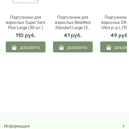
Подгузники для
Подгузники для
Подгузники 
взрослых Super Seni
взрослых BelaMed
взрослых DR.
Plus Large (30 шт.)
Standart Large (30
Ultra р-р L (1
штук)
см), (30 шт
110
 руб.
41
 руб.
49
 руб
ДОБАВИТЬ
ДОБАВИТЬ
ДОБАВ
Информация