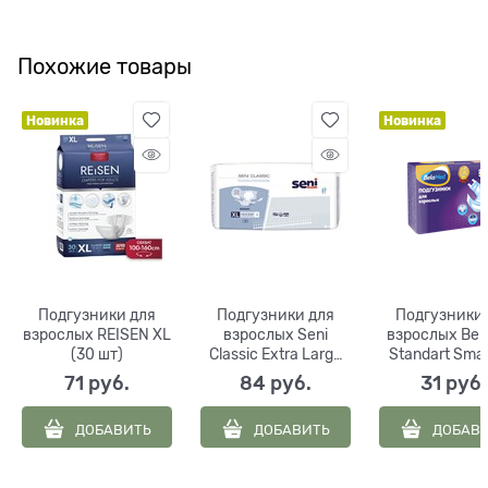
Похожие товары
Новинка
Новинка
Подгузники для
Подгузники для
Подгузники 
взрослых REISEN XL
взрослых Seni
взрослых Bel
(30 шт)
Classic Extra Large
Standart Smal
(30 шт.)
штук)
71
 руб.
84
 руб.
31
 руб.
ДОБАВИТЬ
ДОБАВИТЬ
ДОБАВ