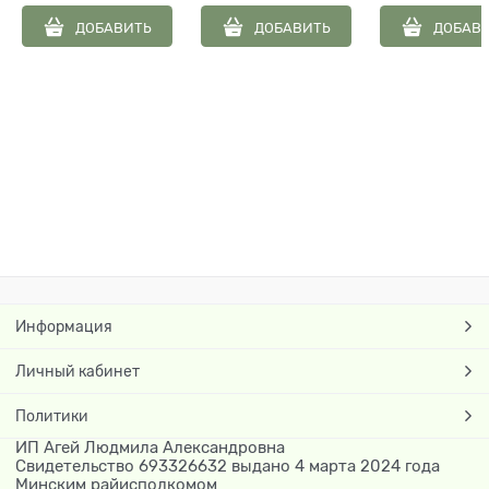
тест-полос
ДОБАВИТЬ
ДОБАВИТЬ
ДОБАВ
GS550 (25шт
Bionime Corpor
Информация
Личный кабинет
Политики
ИП Агей Людмила Александровна
Свидетельство 693326632 выдано 4 марта 2024 года
Минским райисполкомом