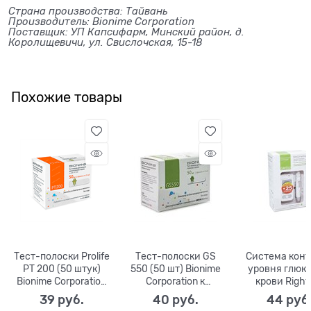
Страна производства: Тайвань
Производитель: Bionime Corporation
Поставщик: УП Капсифарм, Минский район, д.
Королищевичи, ул. Свислочская, 15-18
Похожие товары
Тест-полоски Prolife
Тест-полоски GS
Система конт
PT 200 (50 штук)
550 (50 шт) Bionime
уровня глюко
Bionime Corporation
Corporation к
крови Right
к глюкометру
глюкометру GM550
GM550,
39
 руб.
40
 руб.
44
 руб
PM200
включающая в