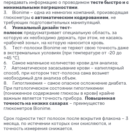
тесте быстро и с
передавать информацию о проводимом
минимальными погрешностями
.
3. Bionime – одна из немногих компаний, производящая
с автоматическим кодированием
глюкометры
, не
требующих подготовительных манипуляций.
Уникальный дизайн тест-
4.
полосок
предусматривает специальную область, за
которую их необходимо держать, при этом, не касаясь
«рабочей зоны», на которую наносится кровь.
5. Тест-полоски Bionime не теряют свою точность даже
в экстремальных условиях (при температуре от -20 до
+45 °C).
6. Самое маленькое количество крови для анализа;
7. Автоматическое засасывание крови – капиллярный
способ, при котором тест-полоска сама возьмет
необходимый для анализа объем.
8. Гипогликемия – самое опасное осложнение диабета.
При патологическом состоянии гипогликемии
(пониженное содержание глюкозы в крови) крайне
Повышенная
важным является точность прибора.
точность на низких сахарах
– преимущество
глюкометров Bionime.
Срок годности тест полосок после вскрытия флакона – 3
месяца, по истечении которых они окисляются, и
точность измерения снижается.