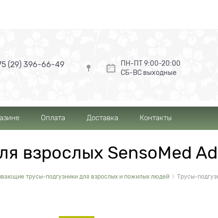
ПН-ПТ 9:00-20:00
5 (29) 396-66-49
СБ-ВС выходные
газине
Оплата
Доставка
Контакты
ля взрослых SensoMed Adu
вающие трусы-подгузники для взрослых и пожилых людей
Трусы-подгузн