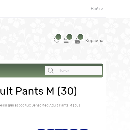
Войти
Корзина
lt Pants M (30)
ики для взрослых SensoMed Adult Pants M (30)